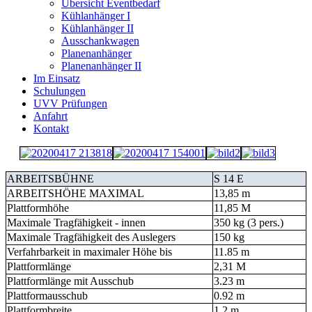
Übersicht Eventbedarf
Kühlanhänger I
Kühlanhänger II
Ausschankwagen
Planenanhänger
Planenanhänger II
Im Einsatz
Schulungen
UVV Prüfungen
Anfahrt
Kontakt
ARBEITSBÜHNE
S 14 E
ARBEITSHÖHE MAXIMAL
13,85 m
Plattformhöhe
11,85 M
Maximale Tragfähigkeit - innen
350 kg (3 pers.)
Maximale Tragfähigkeit des Auslegers
150 kg
Verfahrbarkeit in maximaler Höhe bis
11.85 m
Plattformlänge
2,31 M
Plattformlänge mit Ausschub
3.23 m
Plattformausschub
0.92 m
Plattformbreite
1.2 m