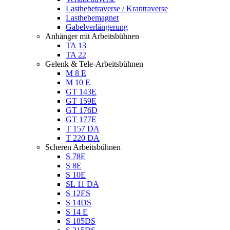
Lasthebetraverse / Krantraverse
Lasthebemagnet
Gabelverlängerung
Anhänger mit Arbeitsbühnen
TA 13
TA 22
Gelenk & Tele-Arbeitsbühnen
M 8 E
M 10 E
GT 143E
GT 159E
GT 176D
GT 177E
T 157 DA
T 220 DA
Scheren Arbeitsbühnen
S 78E
S 8E
S 10E
SL 11 DA
S 12ES
S 14DS
S 14 E
S 185DS