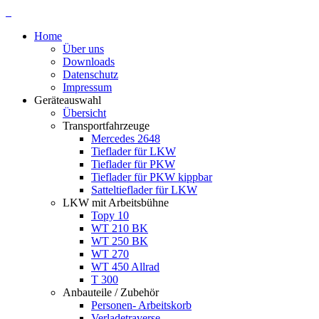
Home
Über uns
Downloads
Datenschutz
Impressum
Geräteauswahl
Übersicht
Transportfahrzeuge
Mercedes 2648
Tieflader für LKW
Tieflader für PKW
Tieflader für PKW kippbar
Satteltieflader für LKW
LKW mit Arbeitsbühne
Topy 10
WT 210 BK
WT 250 BK
WT 270
WT 450 Allrad
T 300
Anbauteile / Zubehör
Personen- Arbeitskorb
Verladetraverse