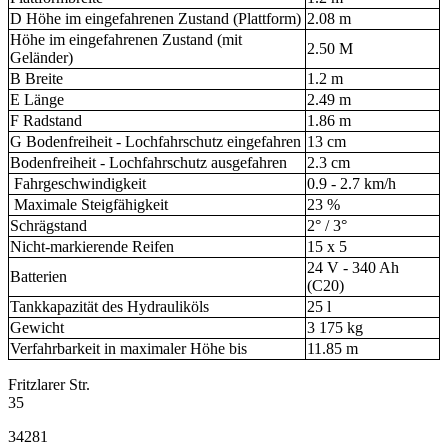
D Höhe im eingefahrenen Zustand (Plattform)
2.08 m
Höhe im eingefahrenen Zustand (mit
2.50 M
Geländer)
B Breite
1.2 m
E Länge
2.49 m
F Radstand
1.86 m
G Bodenfreiheit - Lochfahrschutz eingefahren
13 cm
Bodenfreiheit - Lochfahrschutz ausgefahren
2.3 cm
Fahrgeschwindigkeit
0.9 - 2.7 km/h
Maximale Steigfähigkeit
23 %
Schrägstand
2° / 3°
Nicht-markierende Reifen
15 x 5
24 V - 340 Ah
Batterien
(C20)
Tankkapazität des Hydrauliköls
25 l
Gewicht
3 175 kg
Verfahrbarkeit in maximaler Höhe bis
11.85 m
Fritzlarer Str.
35
34281