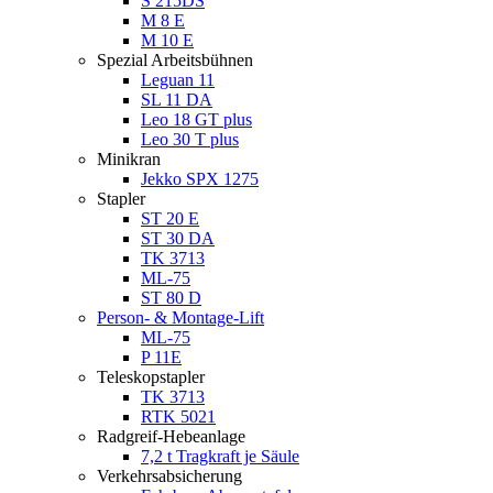
S 215DS
M 8 E
M 10 E
Spezial Arbeitsbühnen
Leguan 11
SL 11 DA
Leo 18 GT plus
Leo 30 T plus
Minikran
Jekko SPX 1275
Stapler
ST 20 E
ST 30 DA
TK 3713
ML-75
ST 80 D
Person- & Montage-Lift
ML-75
P 11E
Teleskopstapler
TK 3713
RTK 5021
Radgreif-Hebeanlage
7,2 t Tragkraft je Säule
Verkehrsabsicherung