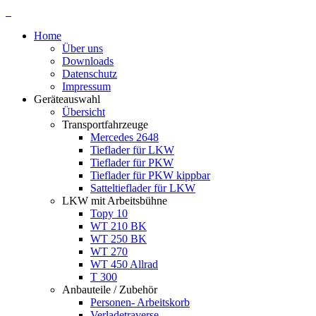
Home
Über uns
Downloads
Datenschutz
Impressum
Geräteauswahl
Übersicht
Transportfahrzeuge
Mercedes 2648
Tieflader für LKW
Tieflader für PKW
Tieflader für PKW kippbar
Satteltieflader für LKW
LKW mit Arbeitsbühne
Topy 10
WT 210 BK
WT 250 BK
WT 270
WT 450 Allrad
T 300
Anbauteile / Zubehör
Personen- Arbeitskorb
Verladetraverse