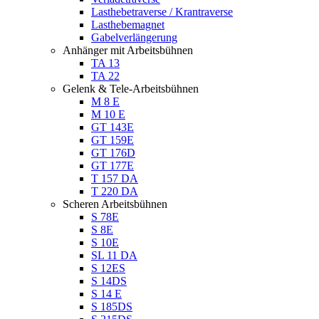
Lasthebetraverse / Krantraverse
Lasthebemagnet
Gabelverlängerung
Anhänger mit Arbeitsbühnen
TA 13
TA 22
Gelenk & Tele-Arbeitsbühnen
M 8 E
M 10 E
GT 143E
GT 159E
GT 176D
GT 177E
T 157 DA
T 220 DA
Scheren Arbeitsbühnen
S 78E
S 8E
S 10E
SL 11 DA
S 12ES
S 14DS
S 14 E
S 185DS