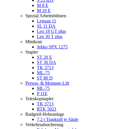
S 215DS
M 8 E
M 10 E
Spezial Arbeitsbühnen
Leguan 11
SL 11 DA
Leo 18 GT plus
Leo 30 T plus
Minikran
Jekko SPX 1275
Stapler
ST 20 E
ST 30 DA
TK 3713
ML-75
ST 80 D
Person- & Montage-Lift
ML-75
P 11E
Teleskopstapler
TK 3713
RTK 5021
Radgreif-Hebeanlage
7,2 t Tragkraft je Säule
Verkehrsabsicherung