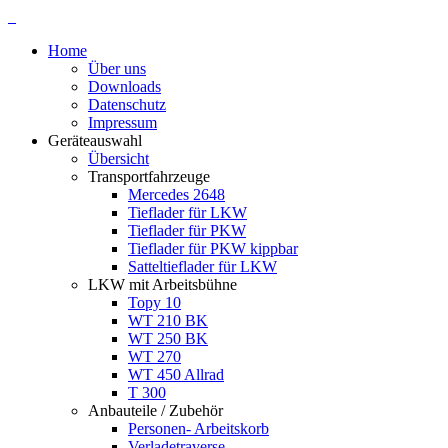
Home
Über uns
Downloads
Datenschutz
Impressum
Geräteauswahl
Übersicht
Transportfahrzeuge
Mercedes 2648
Tieflader für LKW
Tieflader für PKW
Tieflader für PKW kippbar
Satteltieflader für LKW
LKW mit Arbeitsbühne
Topy 10
WT 210 BK
WT 250 BK
WT 270
WT 450 Allrad
T 300
Anbauteile / Zubehör
Personen- Arbeitskorb
Verladetraverse