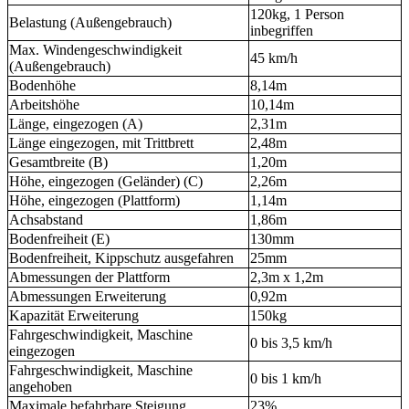
120kg, 1 Person
Belastung (Außengebrauch)
inbegriffen
Max. Windengeschwindigkeit
45 km/h
(Außengebrauch)
Bodenhöhe
8,14m
Arbeitshöhe
10,14m
Länge, eingezogen (A)
2,31m
Länge eingezogen, mit Trittbrett
2,48m
Gesamtbreite (B)
1,20m
Höhe, eingezogen (Geländer) (C)
2,26m
Höhe, eingezogen (Plattform)
1,14m
Achsabstand
1,86m
Bodenfreiheit (E)
130mm
Bodenfreiheit, Kippschutz ausgefahren
25mm
Abmessungen der Plattform
2,3m x 1,2m
Abmessungen Erweiterung
0,92m
Kapazität Erweiterung
150kg
Fahrgeschwindigkeit, Maschine
0 bis 3,5 km/h
eingezogen
Fahrgeschwindigkeit, Maschine
0 bis 1 km/h
angehoben
Maximale befahrbare Steigung
23%