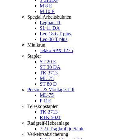
S 215DS
M 8 E
M 10 E
Spezial Arbeitsbühnen
Leguan 11
SL 11 DA
Leo 18 GT plus
Leo 30 T plus
Minikran
Jekko SPX 1275
Stapler
ST 20 E
ST 30 DA
TK 3713
ML-75
ST 80 D
Person- & Montage-Lift
ML-75
P 11E
Teleskopstapler
TK 3713
RTK 5021
Radgreif-Hebeanlage
7,2 t Tragkraft je Säule
Verkehrsabsicherung