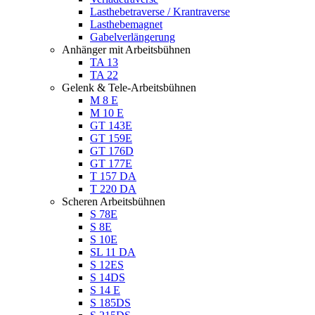
Lasthebetraverse / Krantraverse
Lasthebemagnet
Gabelverlängerung
Anhänger mit Arbeitsbühnen
TA 13
TA 22
Gelenk & Tele-Arbeitsbühnen
M 8 E
M 10 E
GT 143E
GT 159E
GT 176D
GT 177E
T 157 DA
T 220 DA
Scheren Arbeitsbühnen
S 78E
S 8E
S 10E
SL 11 DA
S 12ES
S 14DS
S 14 E
S 185DS