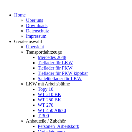
Home
Über uns
Downloads
Datenschutz
Impressum
Geräteauswahl
Übersicht
Transportfahrzeuge
Mercedes 2648
Tieflader für LKW
Tieflader für PKW
Tieflader für PKW kippbar
Satteltieflader für LKW
LKW mit Arbeitsbühne
Topy 10
WT 210 BK
WT 250 BK
WT 270
WT 450 Allrad
T 300
Anbauteile / Zubehör
Personen- Arbeitskorb
Verladetraverse