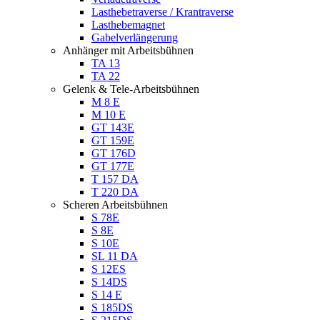
Lasthebetraverse / Krantraverse
Lasthebemagnet
Gabelverlängerung
Anhänger mit Arbeitsbühnen
TA 13
TA 22
Gelenk & Tele-Arbeitsbühnen
M 8 E
M 10 E
GT 143E
GT 159E
GT 176D
GT 177E
T 157 DA
T 220 DA
Scheren Arbeitsbühnen
S 78E
S 8E
S 10E
SL 11 DA
S 12ES
S 14DS
S 14 E
S 185DS