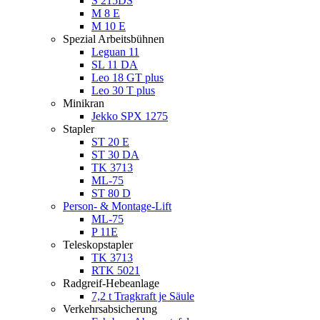
S 215DS
M 8 E
M 10 E
Spezial Arbeitsbühnen
Leguan 11
SL 11 DA
Leo 18 GT plus
Leo 30 T plus
Minikran
Jekko SPX 1275
Stapler
ST 20 E
ST 30 DA
TK 3713
ML-75
ST 80 D
Person- & Montage-Lift
ML-75
P 11E
Teleskopstapler
TK 3713
RTK 5021
Radgreif-Hebeanlage
7,2 t Tragkraft je Säule
Verkehrsabsicherung