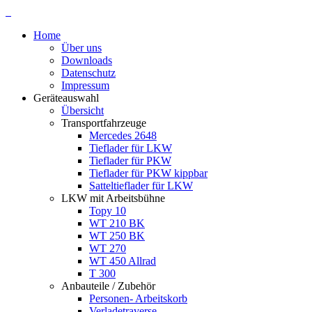
Home
Über uns
Downloads
Datenschutz
Impressum
Geräteauswahl
Übersicht
Transportfahrzeuge
Mercedes 2648
Tieflader für LKW
Tieflader für PKW
Tieflader für PKW kippbar
Satteltieflader für LKW
LKW mit Arbeitsbühne
Topy 10
WT 210 BK
WT 250 BK
WT 270
WT 450 Allrad
T 300
Anbauteile / Zubehör
Personen- Arbeitskorb
Verladetraverse