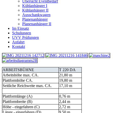
Übersicht Eventbedarf
Kühlanhänger I
Kühlanhänger II
Ausschankwagen
Planenanhänger
Planenanhänger II
Im Einsatz
Schulungen
UVV Prüfungen
Anfahrt
Kontakt
ARBEITSBÜHNE
T 220 DA
Arbeitshöhe max. CA.
21,80 m
Plattformhöhe CA.
19,80 m
Seitliche Reichweite max. CA.
17,10 m
Plattformlänge (A)
0,76 m
Plattformbreite (B)
2,44 m
Höhe - eingefahren (C)
2,72 m
Länge - eingefahren (D)
9,50 m