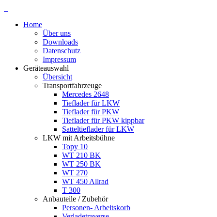
Home
Über uns
Downloads
Datenschutz
Impressum
Geräteauswahl
Übersicht
Transportfahrzeuge
Mercedes 2648
Tieflader für LKW
Tieflader für PKW
Tieflader für PKW kippbar
Satteltieflader für LKW
LKW mit Arbeitsbühne
Topy 10
WT 210 BK
WT 250 BK
WT 270
WT 450 Allrad
T 300
Anbauteile / Zubehör
Personen- Arbeitskorb
Verladetraverse