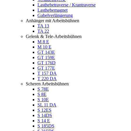
Lasthebetraverse / Krantraverse
Lasthebemagnet
Gabelverlängerung
Anhänger mit Arbeitsbühnen
TA 13
TA 22
Gelenk & Tele-Arbeitsbühnen
M 8 E
M 10 E
GT 143E
GT 159E
GT 176D
GT 177E
T 157 DA
T 220 DA
Scheren Arbeitsbühnen
S 78E
S 8E
S 10E
SL 11 DA
S 12ES
S 14DS
S 14 E
S 185DS