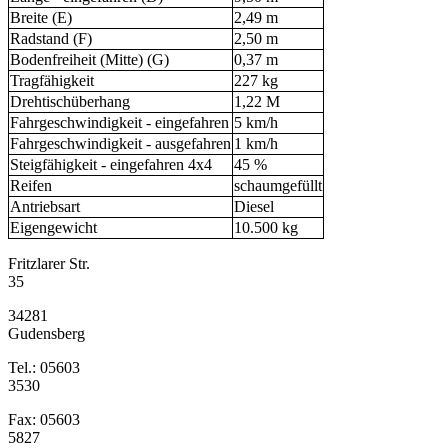
Breite (E)
2,49 m
Radstand (F)
2,50 m
Bodenfreiheit (Mitte) (G)
0,37 m
Tragfähigkeit
227 kg
Drehtischüberhang
1,22 M
Fahrgeschwindigkeit - eingefahren
5 km/h
Fahrgeschwindigkeit - ausgefahren
1 km/h
Steigfähigkeit - eingefahren 4x4
45 %
Reifen
schaumgefüllt
Antriebsart
Diesel
Eigengewicht
10.500 kg
Fritzlarer Str.
35
34281
Gudensberg
Tel.: 05603
3530
Fax: 05603
5827