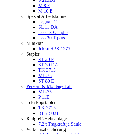
S 215DS
M 8 E
M 10 E
Spezial Arbeitsbühnen
Leguan 11
SL 11 DA
Leo 18 GT plus
Leo 30 T plus
Minikran
Jekko SPX 1275
Stapler
ST 20 E
ST 30 DA
TK 3713
ML-75
ST 80 D
Person- & Montage-Lift
ML-75
P 11E
Teleskopstapler
TK 3713
RTK 5021
Radgreif-Hebeanlage
7,2 t Tragkraft je Säule
Verkehrsabsicherung