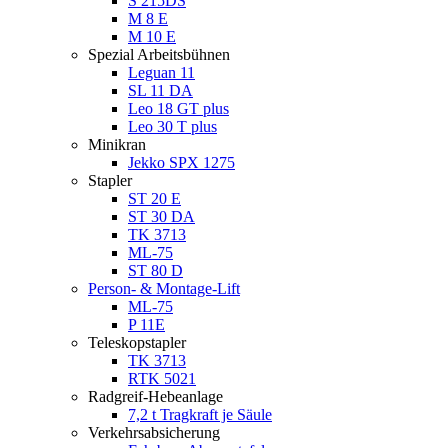
S 215DS
M 8 E
M 10 E
Spezial Arbeitsbühnen
Leguan 11
SL 11 DA
Leo 18 GT plus
Leo 30 T plus
Minikran
Jekko SPX 1275
Stapler
ST 20 E
ST 30 DA
TK 3713
ML-75
ST 80 D
Person- & Montage-Lift
ML-75
P 11E
Teleskopstapler
TK 3713
RTK 5021
Radgreif-Hebeanlage
7,2 t Tragkraft je Säule
Verkehrsabsicherung