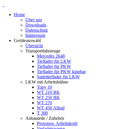
Home
Über uns
Downloads
Datenschutz
Impressum
Geräteauswahl
Übersicht
Transportfahrzeuge
Mercedes 2648
Tieflader für LKW
Tieflader für PKW
Tieflader für PKW kippbar
Satteltieflader für LKW
LKW mit Arbeitsbühne
Topy 10
WT 210 BK
WT 250 BK
WT 270
WT 450 Allrad
T 300
Anbauteile / Zubehör
Personen- Arbeitskorb
Verladetraverse