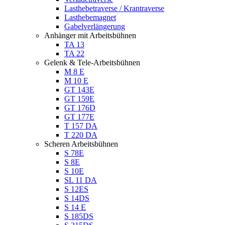
Lasthebetraverse / Krantraverse
Lasthebemagnet
Gabelverlängerung
Anhänger mit Arbeitsbühnen
TA 13
TA 22
Gelenk & Tele-Arbeitsbühnen
M 8 E
M 10 E
GT 143E
GT 159E
GT 176D
GT 177E
T 157 DA
T 220 DA
Scheren Arbeitsbühnen
S 78E
S 8E
S 10E
SL 11 DA
S 12ES
S 14DS
S 14 E
S 185DS