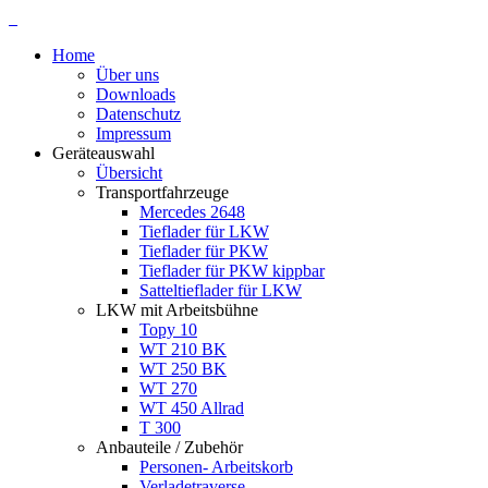
Home
Über uns
Downloads
Datenschutz
Impressum
Geräteauswahl
Übersicht
Transportfahrzeuge
Mercedes 2648
Tieflader für LKW
Tieflader für PKW
Tieflader für PKW kippbar
Satteltieflader für LKW
LKW mit Arbeitsbühne
Topy 10
WT 210 BK
WT 250 BK
WT 270
WT 450 Allrad
T 300
Anbauteile / Zubehör
Personen- Arbeitskorb
Verladetraverse