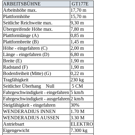
ARBEITSBÜHNE
GT177E
Arbeitshöhe max.
17,70 m
Plattformhöhe
15,70 m
Seitliche Reichweite max.
9,30 m
Übergreifende Höhe max.
7,80 m
Plattformlänge (A)
0,85 m
Plattformbreite (B)
1,45 m
Höhe - eingefahren (C)
2,00 m
Länge - eingefahren (D)
6,80 m
Breite (E)
1,90 m
Radstand (F)
1,90 m
Bodenfreiheit (Mitte) (G)
0,22 m
Tragfähigkeit
230 kg
Seitlicher Überhang Null
5 CM
Fahrgeschwindigkeit - eingefahren
5 km/h
Fahrgeschwindigkeit - ausgefahren
2 km/h
Steigfähigkeit - eingefahren
30%
WENDERADIUS INNEN
1.70 M
WENDERADIUS AUSSEN
3.30 M
Antriebsart
ELEKTRO
Eigengewicht
7.300 kg