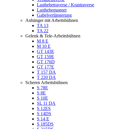
Lasthebetraverse / Krantraverse
Lasthebemagnet
Gabelverlängerung
Anhänger mit Arbeitsbühnen
TA 13
TA 22
Gelenk & Tele-Arbeitsbühnen
M 8 E
M 10 E
GT 143E
GT 159E
GT 176D
GT 177E
T 157 DA
T 220 DA
Scheren Arbeitsbühnen
S 78E
S 8E
S 10E
SL 11 DA
S 12ES
S 14DS
S 14 E
S 185DS