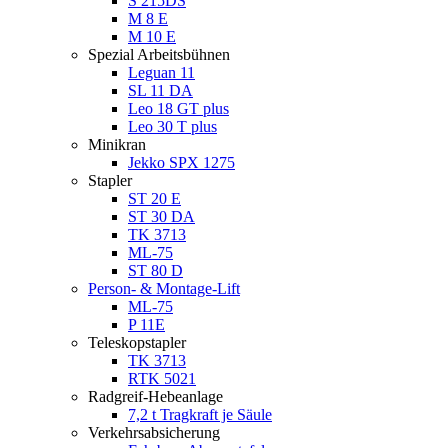
S 215DS
M 8 E
M 10 E
Spezial Arbeitsbühnen
Leguan 11
SL 11 DA
Leo 18 GT plus
Leo 30 T plus
Minikran
Jekko SPX 1275
Stapler
ST 20 E
ST 30 DA
TK 3713
ML-75
ST 80 D
Person- & Montage-Lift
ML-75
P 11E
Teleskopstapler
TK 3713
RTK 5021
Radgreif-Hebeanlage
7,2 t Tragkraft je Säule
Verkehrsabsicherung